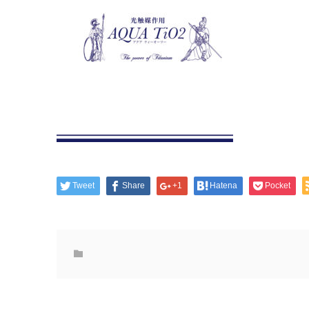
Tweet
Share
+1
Hatena
Pocket