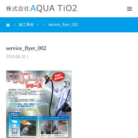
ーム
施工事例
service_flyer_002
トップページ
サービス紹介
service_flyer_002
2020.06.10
会社案内
協力施工店募集