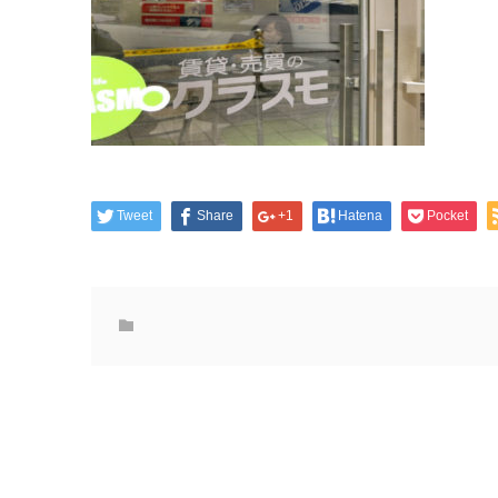
Tweet
Share
+1
Hatena
Pocket