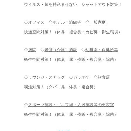
ウイルス・菌を持込ませない、シャットアウト対策！
◇
オフィス
◇
ホテル・旅館等
◇
一般家庭
快適空間対策！（体臭・複合臭・カビ臭・衛生環境）
◇
病院
◇
老健（介護）施設
◇
幼稚園・保健所等
衛生空間対策！（体臭・尿・残飯・複合臭・除菌）
◇
ラウンジ・スナック
◇
カラオケ
◇
飲食店
喫煙対策！（タバコ臭・体臭・複合臭）
◇
スポーツ施設・ゴルフ場・入浴施設等の更衣室
衛生空間対策！（体臭・尿・残飯・複合臭・除菌）